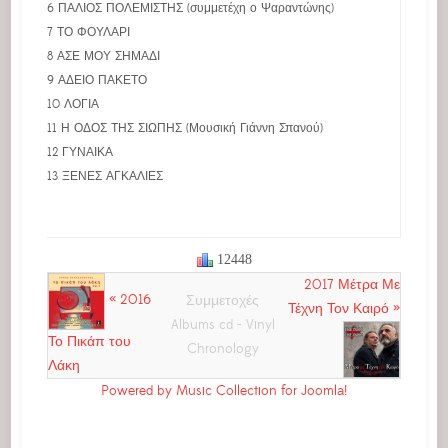
6 ΠΑΛΙΟΣ ΠΟΛΕΜΙΣΤΗΣ (συμμετέχη ο Ψαραντώνης)
7 ΤΟ ΦΟΥΛΑΡΙ
8 ΑΣΕ ΜΟΥ ΣΗΜΑΔΙ
9 ΑΔΕΙΟ ΠΑΚΕΤΟ
10 ΛΟΓΙΑ
11 Η ΟΔΟΣ ΤΗΣ ΣΙΩΠΗΣ (Μουσική Γιάννη Σπανού)
12 ΓΥΝΑΙΚΑ
13 ΞΕΝΕΣ ΑΓΚΑΛΙΕΣ
12448
2017 Μέτρα Με
« 2016
Συμμετοχές
Τέχνη Τον Καιρό »
Albums cd - Vinyl
Το Πικάπ του
Chronology
Λάκη
Powered by Music Collection for Joomla!