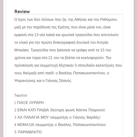
Review
Ο ήχος των δύο πόλεων που ζει, της Αθήνας και του Ρεθύμνου,
μαζί με την παράδοση της Κρήτης που είναι μέσα του, είναι
εμφανή στα 13 νέα λαϊκά και ερωτικά τραγούδια που αποτελούν
το υλικό για την πρώτη δισκογραφική δουλειά του Αντρέα
Μπικάκη. Τραγούδια που ξεκίνησε να γράφει από τα 15 του
χρόνια και τώρα στα 21 του τα βλέπει να κυκλοφορούν. Την
πρόσκληση για συμμετοχή δέχτηκαν 3 σπουδαίοι καλλιτέχνες που
τους θαύμαζε από παιδί: ο Βασίλης Παπακωνσταντίνου, ο
Ψαραντώνης και ο Γιάννης Σπανός.
Tracklist:
1 ΠΑΙΞΕ ΛΥΡΑΡΗ
2 ΕΙΝΑΙ ΚΑΤΙ ΠΑΙΔΙΑ (δεύτερη φωνή Νάντια Πλαρινού)
3 ΑΧ ΠΑΝΑΓΙΑ ΜΟΥ (συμμετέχη ο Γιάννης Βαρδής)
4 ΜΟΝΑΞΙΑ (συμμετέχη ο Βασίλης Παπακωνσταντίνου)
5 ΠΑΡΑΜΙΛΗΤΟ