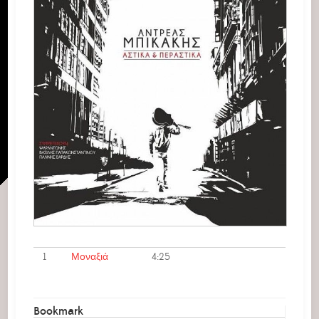
1
Μοναξιά
4:25
Bookmark