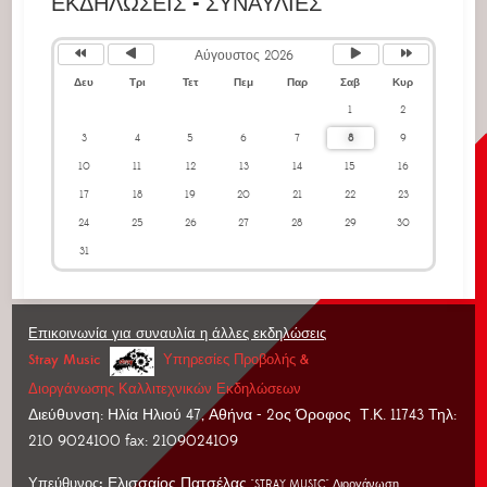
ΕΚΔΗΛΩΣΕΙΣ - ΣΥΝΑΥΛΙΕΣ
Αύγουστος 2026
Δευ
Τρι
Τετ
Πεμ
Παρ
Σαβ
Κυρ
1
2
3
4
5
6
7
8
9
10
11
12
13
14
15
16
17
18
19
20
21
22
23
24
25
26
27
28
29
30
31
Επικοινωνία για συναυλία η άλλες εκδηλώσεις
Stray Music
Υπηρεσίες Προβολής &
Διοργάνωσης
Καλλιτεχνικών Εκδηλώσεων
Διεύθυνση: Ηλία Ηλιού 47, Αθήνα - 2ος Όροφος Τ.Κ. 11743 Τηλ:
210 9024100 fax: 2109024109
:
Ελισσαίος Πατσέλας
Υπεύθυνος
"STRAY MUSIC" Διοργάνωση